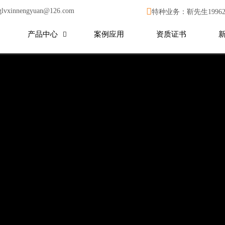

glvxinnengyuan@126.com
特种业务：靳先生199627
产品中心
案例应用
资质证书
