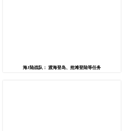
海J陆战队： 渡海登岛、抢滩登陆等任务