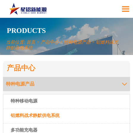

PRODUCTS
当前位置:
首页
>
产品中心
>
特种电源产品
>
铝燃料战术
静默供电系统
产品中心
特种电源产品

特种移动电源
铝燃料战术静默供电系统
多功能充电器