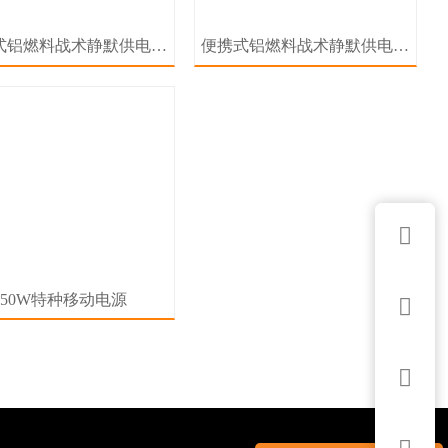
式铝燃料战术静默供电系
便携式铝燃料战术静默供电系
统
统

50W特种移动电源

